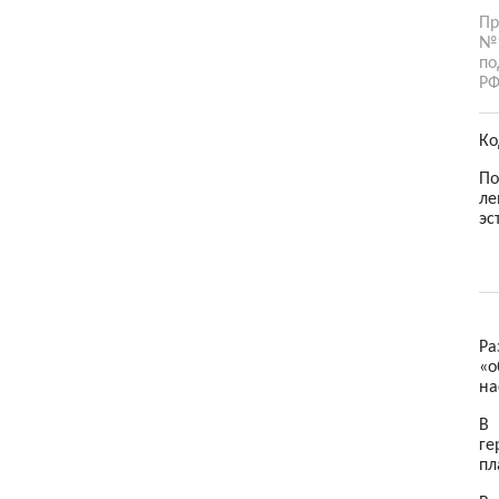
Пр
Товары для детей
№1
по
Электроника
РФ
Ко
По
ле
эс
Ра
«о
на
В 
ге
пл