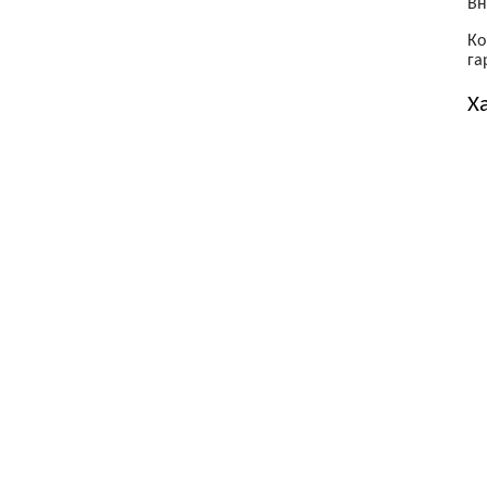
Вн
Ко
га
Х