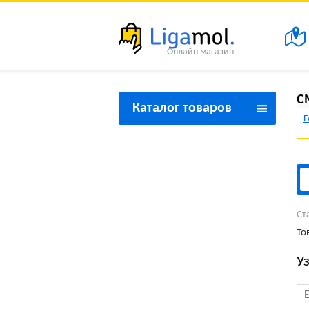
Онлайн магазин
С
Каталог товаров
Г
Товары для красоты и
здоровья
Товары для дома
Товары для спорта и
Ст
туризма
То
Товары для праздника
У
Товары для дачи
Товары бытовой техники