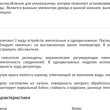
испособление для умывальника, которое позволяет устанавлив
ды. Является важным элементом декора в ванной комнате, вып
нкцию.
зличают 2 вида устройств: вентильные и однорычажные. Посл
бладает памятью» на выставленную ранее температуру. В 
страивать оба вентиля.
смесителе размещены керамические регулирующие элеме
рметичность соединений. В однорычажных моделях испол
авность хода регулятора.
утри крана имеется аэратор, отвечающий за экономию воды, мя
рпус изготовлен из латуни, поверхность которого обработа
рантирует зеркальный блеск; стойкость к коррозии, разнице тем
арактеристики
ренд
Kaiser