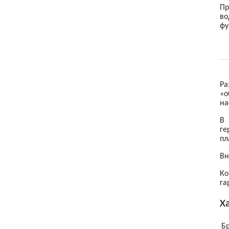
Пр
Товары для детей
во
фу
Электроника
Ра
«о
на
В 
ге
пл
Вн
Ко
га
Х
Б