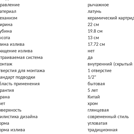
правление
рычажное
атериал
латунь
еханизм
керамический картри
ирина
22 см
лубина
19.8 см
ысота
13 см
лина излива
17.72 см
ращение излива
нет
страиваемая система
да
онтаж
внутренний (скрытый
тверстия для монтажа
1 отверстие
тандарт подводки
1/2"
бласть применения
бытовая
арантия
5 лет
трана
Китай
вет
хром
оверхность
глянцевая
тилистика дизайна
современный стиль
орма
угловатая
орма излива
традиционная