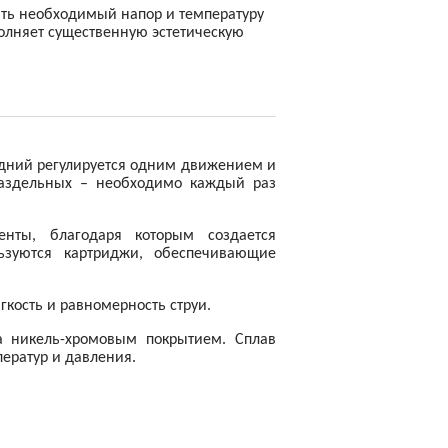
ать необходимый напор и температуру
олняет существенную эстетическую
едний регулируется одним движением и
раздельных – необходимо каждый раз
нты, благодаря которым создается
ьзуются картриджи, обеспечивающие
гкость и равномерность струи.
на никель-хромовым покрытием. Сплав
ператур и давления.