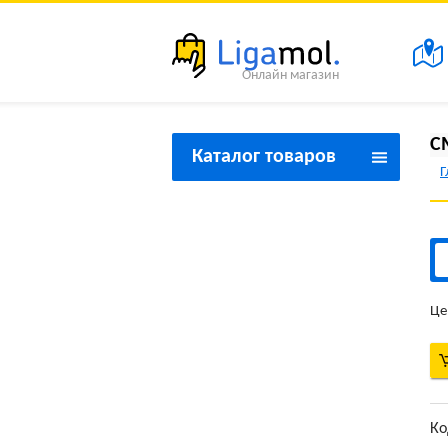
Онлайн магазин
С
Каталог товаров
Г
Товары для красоты и
здоровья
Товары для дома
Товары для спорта и
Це
туризма
Товары для праздника
Товары для дачи
Ко
Товары бытовой техники