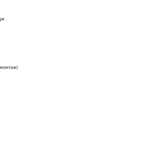
дж
 монтаж)