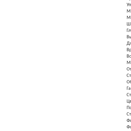
У
М
М
Ш
Г
В
Д
В
В
М
О
С
О
Г
С
Ц
П
С
Ф
Ф