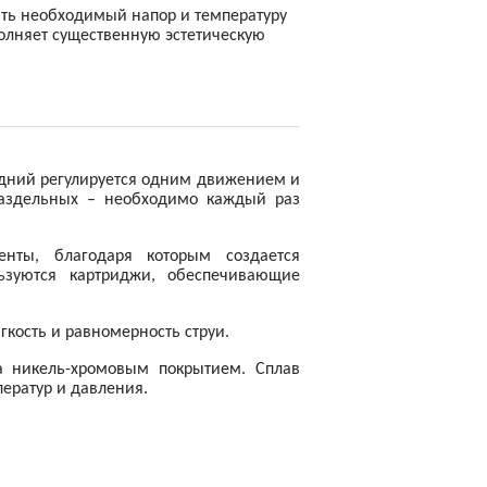
ать необходимый напор и температуру
олняет существенную эстетическую
едний регулируется одним движением и
раздельных – необходимо каждый раз
нты, благодаря которым создается
ьзуются картриджи, обеспечивающие
гкость и равномерность струи.
на никель-хромовым покрытием. Сплав
ператур и давления.