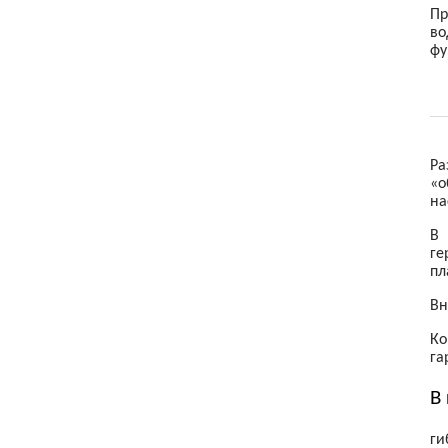
Пр
Товары для детей
во
фу
Электроника
Ра
«о
на
В 
ге
пл
Вн
Ко
га
В
ги