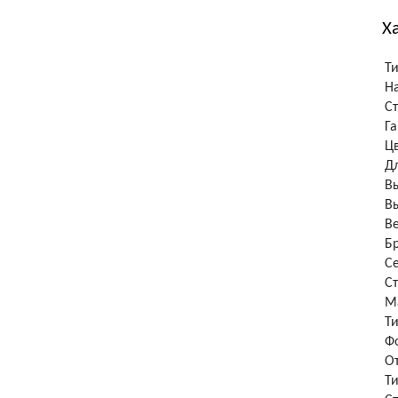
Х
Т
Н
С
Г
Ц
Д
В
В
В
Б
С
С
М
Т
Ф
О
Т