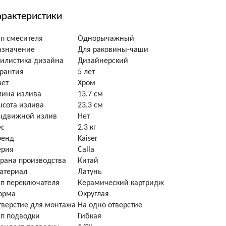
арактеристики
ип смесителя
Однорычажный
азначение
Для раковины-чаши
тилистика дизайна
Дизайнерский
арантия
5 лет
вет
Хром
лина излива
13.7 см
ысота излива
23.3 см
ыдвижной излив
Нет
ес
2.3 кг
ренд
Kaiser
ерия
Calla
трана производства
Китай
атериал
Латунь
ип переключателя
Керамический картридж
орма
Округлая
тверстие для монтажа
На одно отверстие
ип подводки
Гибкая