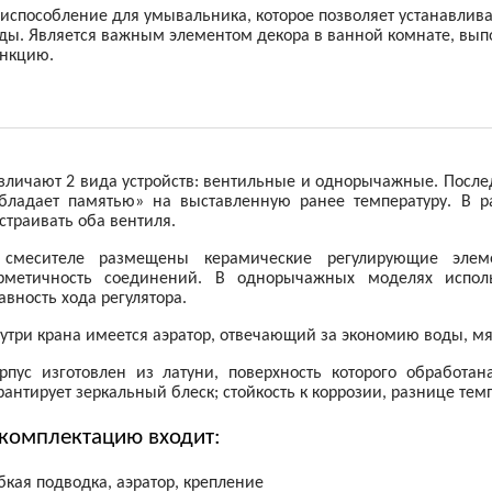
испособление для умывальника, которое позволяет устанавлив
ды. Является важным элементом декора в ванной комнате, вып
нкцию.
зличают 2 вида устройств: вентильные и однорычажные. Посл
бладает памятью» на выставленную ранее температуру. В 
страивать оба вентиля.
смесителе размещены керамические регулирующие элеме
рметичность соединений. В однорычажных моделях испол
авность хода регулятора.
утри крана имеется аэратор, отвечающий за экономию воды, мя
рпус изготовлен из латуни, поверхность которого обработа
рантирует зеркальный блеск; стойкость к коррозии, разнице тем
 комплектацию входит:
бкая подводка, аэратор, крепление