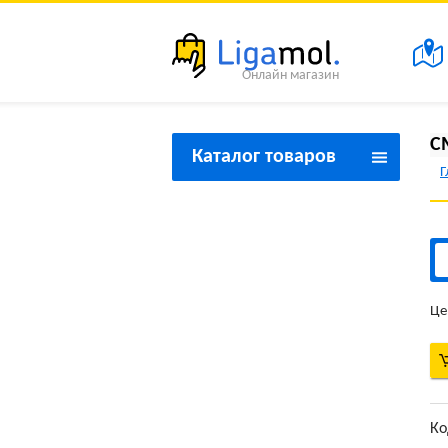
Онлайн магазин
С
Каталог товаров
Г
Товары для красоты и
здоровья
Товары для дома
Товары для спорта и
Це
туризма
Товары для праздника
Товары для дачи
Ко
Товары бытовой техники