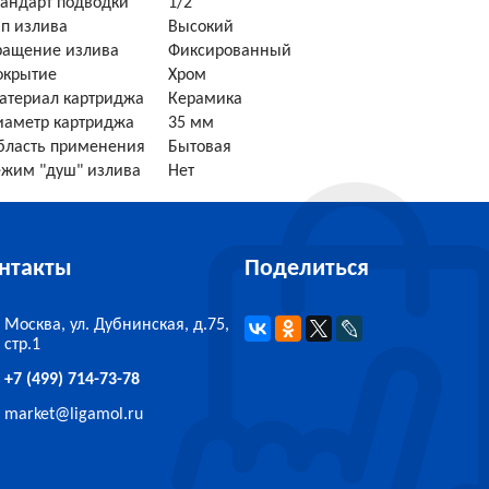
тандарт подводки
1/2"
ип излива
Высокий
ращение излива
Фиксированный
окрытие
Хром
атериал картриджа
Керамика
иаметр картриджа
35 мм
бласть применения
Бытовая
ежим "душ" излива
Нет
нтакты
Поделиться
Москва, ул. Дубнинская, д.75,
стр.1
+7 (499) 714-73-78
market
@
ligamol.ru