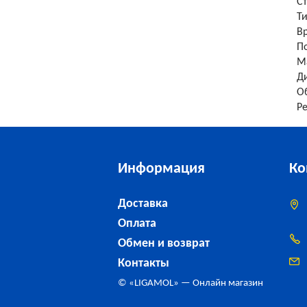
С
Т
В
П
М
Д
О
Р
Информация
Ко
Доставка
Оплата
Обмен и возврат
Контакты
© «
LIGAMOL
» — Онлайн магазин