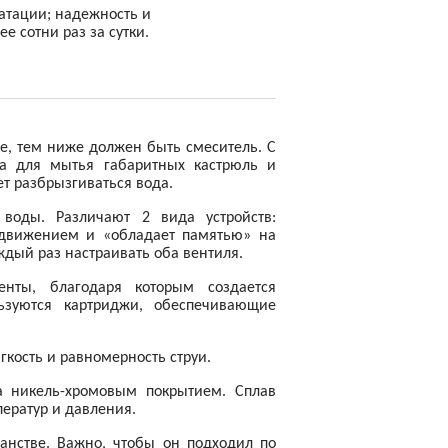
уатации; надежность и
е сотни раз за сутки.
е, тем ниже должен быть смеситель. С
та для мытья габаритных кастрюль и
ет разбрызгиваться вода.
 воды. Различают 2 вида устройств:
 движением и «обладает памятью» на
дый раз настраивать оба вентиля.
нты, благодаря которым создается
ьзуются картриджи, обеспечивающие
гкость и равномерность струи.
на никель-хромовым покрытием. Сплав
ператур и давления.
анстве. Важно, чтобы он подходил по