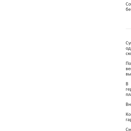
Со
Товары для детей
бе
Электроника
Су
од
ск
По
ве
вы
В 
ге
пл
Вн
Ко
га
См