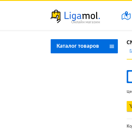
Онлайн магазин
С
Каталог товаров
Г
Товары для красоты и
здоровья
Товары для дома
Товары для спорта и
Це
туризма
Товары для праздника
Товары для дачи
Ко
Товары бытовой техники