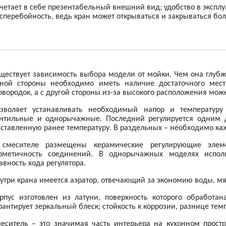
четает в себе презентабельный внешний вид; удобство в экспл
сперебойность, ведь кран может открываться и закрываться боле
ществует зависимость выбора модели от мойки. Чем она глубж
ной стороны необходимо иметь наличие достаточного мес
овородок, а с другой стороны из-за высокого расположения мож
зволяет устанавливать необходимый напор и температуру
нтильные и однорычажные. Последний регулируется одним
ставленную ранее температуру. В раздельных – необходимо каж
смесителе размещены керамические регулирующие элеме
рметичность соединений. В однорычажных моделях испол
авность хода регулятора.
утри крана имеется аэратор, отвечающий за экономию воды, мя
рпус изготовлен из латуни, поверхность которого обработа
рантирует зеркальный блеск; стойкость к коррозии, разнице тем
еситель – это значимая часть интерьера на кухонном простр