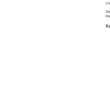
ст
Зо
по
Х