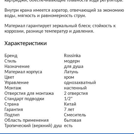
картриджи, обеспечивающие плавность хода регулятора.
Внутри крана имеется аэратор, отвечающий за экономию
воды, мягкость и равномерность струи.
Материал гарантирует зеркальный блеск; стойкость к
коррозии, разнице температур и давления.
Характеристики
Бренд
Rossinka
Стиль
модерн
Назначение
для душа
Материал корпуса
Латунь
Цвет
хром
Управление
однозахватный
Монтаж
настенный
Отверстия для монтажа
2 отверстия
Стандарт подводки
1/2"
Страна
Китай
Гарантия
7 лет
Подтип
Смеситель
Область применения
бытовая
Тропический (верхний) душ
есть