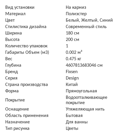
Вид установки
На карниз
Материал
Полиэстер
Цвет
Белый, Желтый, Синий
Стилистика дизайна
Современный стиль
Ширина
180 см
Высота
200 см
Количество упаковок
1
Габариты Объем (м3)
0.002 м³
Вес
0.475 кг
Глубина
4607813683046 см
Бренд
Fixsen
Серия
Design
Страна производства
Китай
Форма
Прямоугольная
Водоотталкивающее
Покрытие
покрытие
Оснащение
Утяжеляющая нить
Область применения
Бытовая
Назначение
Для ванны
Тип рисунка
Цветы