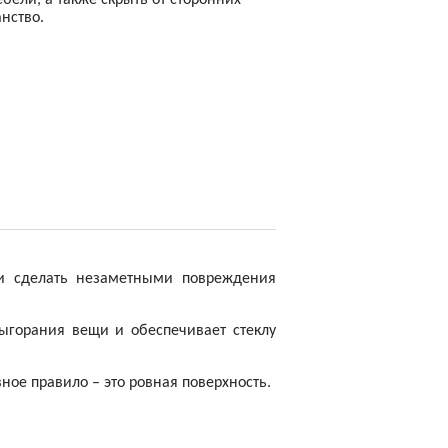
бели, а также скрыть от сторонних
нство.
ли сделать незаметными повреждения
выгорания вещи и обеспечивает стеклу
вное правило – это ровная поверхность.