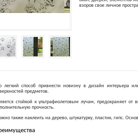
окон, дверей, элементов ме
взоров свое личное простра
о легкий способ привнести новизну в дизайн интерьера и
верхностей предметов.
ляется стойкой к ультрафиолетовым лучам, предохраняет от 
полнительную прочность.
жно также наклеить на дерево, штукатурку, пластик, гипс. Осно
реимущества