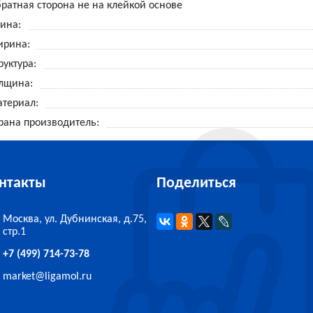
ратная сторона не на клейкой основе
ина
ирина
руктура
лщина
териал
рана производитель
нтакты
Поделиться
Москва, ул. Дубнинская, д.75,
стр.1
+7 (499) 714-73-78
market
@
ligamol.ru