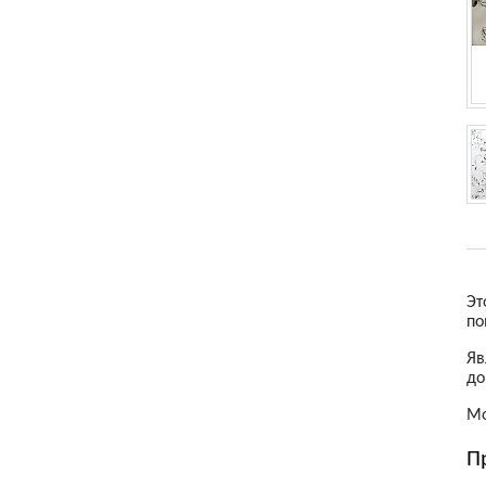
Товары для детей
Электроника
Эт
по
Яв
до
Мо
П