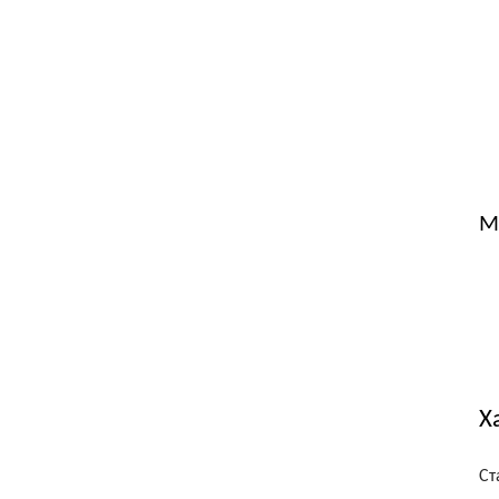
М
Х
Ст