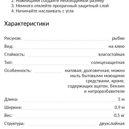
Ножницами создайте необходимый размер
Немного отклейте прозрачный защитный слой
Начинайте наслаивать с угла
Характеристики
Рисунок
рыбки
Вид
на клею
Стойкость
влагостойкая
Тип
солнцезащитная
Особенность
матовая; долговечная; можно
мыть бытовыми моющими
средствами, кроме,
содержащих ацетон, бензин
и нитроразбавители
Длина
5 м
Ширина
0,9 м
Вес
0,5 кг
Структура
двухслойная