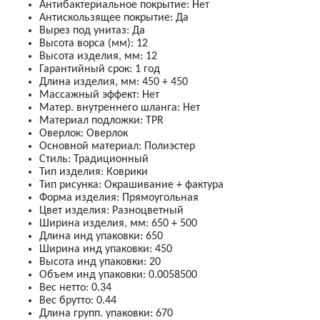
Антибактериальное покрытие
:
Нет
Антискользящее покрытие
:
Да
Вырез под унитаз
:
Да
Высота ворса (мм)
:
12
Высота изделия, мм
:
12
Гарантийный срок
:
1 год
Длина изделия, мм
:
450 + 450
Массажный эффект
:
Нет
Матер. внутреннего шланга
:
Нет
Материал подложки
:
TPR
Оверлок
:
Оверлок
Основной материал
:
Полиэстер
Стиль
:
Традиционный
Тип изделия
:
Коврики
Тип рисунка
:
Окрашивание + фактура
Форма изделия
:
Прямоугольная
Цвет изделия
:
Разноцветный
Ширина изделия, мм
:
650 + 500
Длина инд упаковки
:
650
Ширина инд упаковки
:
450
Высота инд упаковки
:
20
Объем инд упаковки
:
0.0058500
Вес нетто
:
0.34
Вес брутто
:
0.44
Длина групп. упаковки
:
670