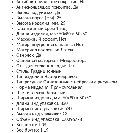
Антибактериальное покрытие
:
Нет
Антискользящее покрытие
:
Да
Вырез под унитаз
:
Да
Высота ворса (мм)
:
25
Высота изделия, мм
:
25
Гарантийный срок
:
1 год
Длина изделия, мм
:
50х80 и 50х50
Массажный эффект
:
Нет
Матер. внутреннего шланга
:
Нет
Материал подложки
:
Латекс
Оверлок
:
Да
Основной материал
:
Микрофибра
Отв. для стекания воды
:
Нет
Стиль
:
Традиционный
Тип изделия
:
Набор ковриков
Тип рисунка
:
Однотонные с неброским рисунком
Форма изделия
:
Прямоугольная
Цвет изделия
:
Бежевый
Ширина изделия, мм
:
50х80 и 50х50
Длина инд упаковки
:
830
Ширина инд упаковки
:
530
Высота инд упаковки
:
22
Объем инд упаковки
:
0.0096778
Вес нетто
:
1.09
Вес брутто
:
1.19