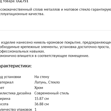
д товара:
LGL751
сококачественный сплав металлов и матовое стекло гарантирую
сплуатационные качества.
 изделие нанесено никель-хромовое покрытие, предохраняющее
обходимые крепежные элементы, установка достаточно проста,
офессиональных навыках.
рмонично впишется в соответствующее помещение.
арактеристики:
ид установки
На стену
атериал
Латунь, Стекло
вет
Хром
тилистика дизайна
Современный стиль
ирина
15.87 см
ысота
36.88 см
оличество упаковок
1