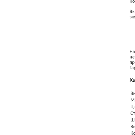
Ко
Товары для детей
Вы
эк
Электроника
На
не
пр
Га
Х
В
М
Ц
С
Ш
В
К