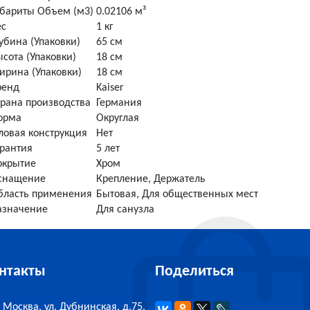
абариты Объем (м3)
0.02106 м³
ес
1 кг
убина (Упаковки)
65 см
сота (Упаковки)
18 см
ирина (Упаковки)
18 см
ренд
Kaiser
трана производства
Германия
орма
Округлая
ловая конструкция
Нет
арантия
5 лет
окрытие
Хром
снащение
Крепление, Держатель
бласть применения
Бытовая, Для общественных мест
азначение
Для санузла
нтакты
Поделиться
Москва, ул. Дубнинская, д.75,