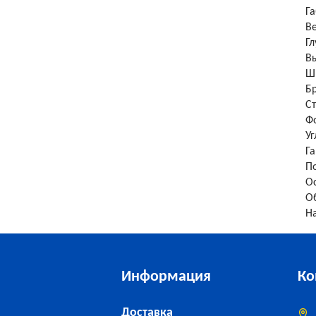
Г
В
Гл
Вы
Ш
Б
С
Ф
Уг
Г
П
О
О
Н
Информация
Ко
Доставка