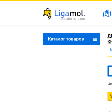
Онлайн магазин
Д
Каталог товаров
K
Г
Товары для красоты и
здоровья
Товары для дома
Товары для спорта и
туризма
Це
Товары для праздника
Товары для дачи
Товары бытовой техники