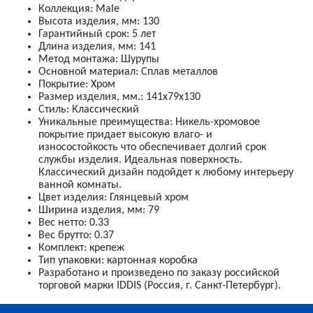
Коллекция
:
Male
Высота изделия, мм
:
130
Гарантийный срок
:
5 лет
Длина изделия, мм
:
141
Метод монтажа
:
Шурупы
Основной материал
:
Сплав металлов
Покрытие
:
Хром
Размер изделия, мм.
:
141х79х130
Стиль
:
Классический
Уникальные преимущества
:
Никель-хромовое
покрытие придает высокую влаго- и
износостойкость
что обеспечивает долгий срок
службы изделия. Идеальная поверхность.
Классический дизайн подойдет к любому интерьеру
ванной комнаты.
Цвет изделия
:
Глянцевый хром
Ширина изделия, мм
:
79
Вес нетто
:
0.33
Вес брутто
:
0.37
Комплект
:
крепеж
Тип упаковки
:
картонная коробка
Разработано и произведено по заказу российской
торговой марки IDDIS (Россия, г. Санкт-Петербург).