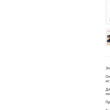
Товары для детей
Электроника
Эт
Он
ис
Дл
на
Пр