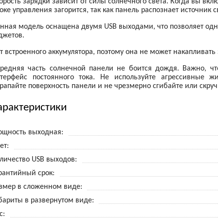
орость зарядки зависит от силы солнечного света. Когда вы вк
оке управления загорится, так как панель распознает источник с
нная модель оснащена двумя USB выходами, что позволяет од
джетов.
т встроенного аккумулятора, поэтому она не может накапливать
редняя часть солнечной панели не боится дождя. Важно, ч
терфейс постоянного тока. Не используйте агрессивные ж
рапайте поверхность панели и не чрезмерно сгибайте или скруч
арактеристики
щность выходная
ет
личество USB выходов
рантийный срок
змер в сложенном виде
бариты в развернутом виде
с