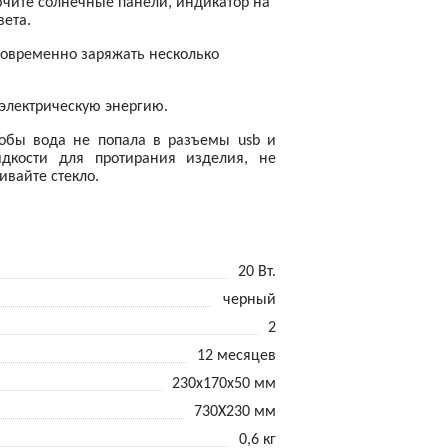
лючите солнечные панели, индикатор на
вета.
новременно заряжать несколько
 электрическую энергию.
тобы вода не попала в разъемы usb и
идкости для протирания изделия, не
ивайте стекло.
20 Вт.
черный
2
12 месяцев
230х170х50 мм
730Х230 мм
0,6 кг