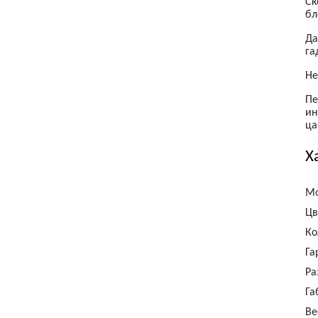
Ск
бл
Да
га
Не
Пе
ин
ца
Х
Мо
Цв
Ко
Га
Ра
Га
Ве