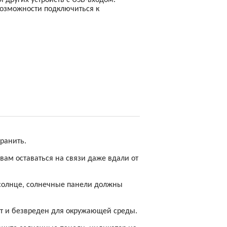
и других устройств с USB-входом.
возможности подключиться к
хранить.
вам оставаться на связи даже вдали от
 солнце, солнечные панели должны
ст и безвреден для окружающей среды.